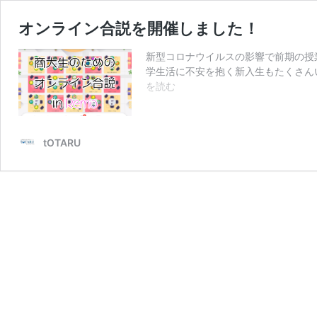
オンライン合説を開催しました！
新型コロナウイルスの影響で前期の授
学生活に不安を抱く新入生もたくさんいる
オ
を読む
ン
ラ
イ
tOTARU
ン
合
説
を
開
催
し
ま
し
た！