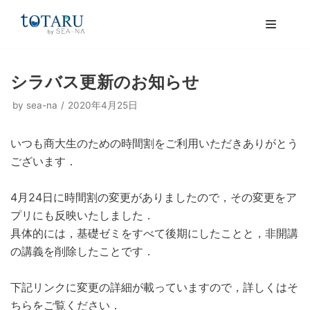
コ
ン
テ
ン
シラバス更新のお知らせ
ツ
へ
by
sea-na
2020年4月25日
ス
キ
いつも商大生のための時間割をご利用いただきありがとう
ッ
ございます．
商大生のための時間割
プ
4月24日に時間割の変更がありましたので，その変更をア
商大生のための時間割について
プリにも反映いたしました．
具体的には，基礎ゼミをすべて後期にしたことと，非開講
利用規約
の講義を削除したことです．
プライバシーポリシー
下記リンクに変更の詳細が載っていますので，詳しくはそ
ちらをご覧ください．