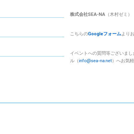
株式会社SEA-NA
（木村ゼミ）
こちらの
Googleフォーム
より
イベントへの質問等ございましたら
ル（
info@sea-na.net
）へお気