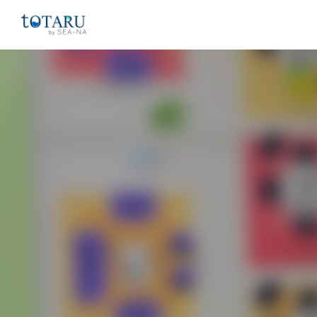
コ
ン
テ
ン
ツ
へ
ス
キ
ッ
プ
商大生のための時間割
商大生のための時間割について
利用規約
プライバシーポリシー