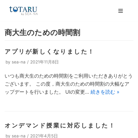
コ
ン
テ
商大生のための時間割
ン
ツ
へ
アプリが新しくなりました！
ス
by
sea-na
2021年11月8日
キ
ッ
いつも商大生のための時間割をご利用いただきありがとう
商大生のための時間割
プ
ございます。 この度，商大生のための時間割の大幅なア
ップデートを行いました。 UIの変更…
続きを読む »
商大生のための時間割について
利用規約
プライバシーポリシー
オンデマンド授業に対応しました！
by
sea-na
2021年4月5日